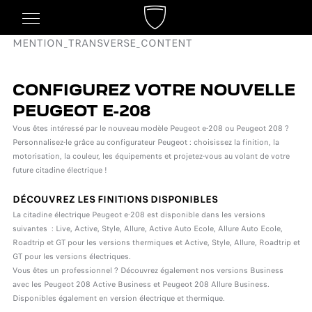
MENTION_TRANSVERSE_CONTENT
CONFIGUREZ VOTRE NOUVELLE
PEUGEOT E-208
Vous êtes intéressé par le nouveau modèle Peugeot e-208 ou Peugeot 208 ?
Personnalisez-le grâce au configurateur Peugeot : choisissez la finition, la
motorisation, la couleur, les équipements et projetez-vous au volant de votre
future citadine électrique !
DÉCOUVREZ LES FINITIONS DISPONIBLES
La citadine électrique Peugeot e-208 est disponible dans les versions
suivantes : Live, Active, Style, Allure, Active Auto Ecole, Allure Auto Ecole,
Roadtrip et GT pour les versions thermiques et Active, Style, Allure, Roadtrip et
GT pour les versions électriques.
Vous êtes un professionnel ? Découvrez également nos versions Business
avec les Peugeot 208 Active Business et Peugeot 208 Allure Business.
Disponibles également en version électrique et thermique.