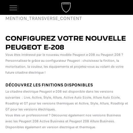
MENTION_TRANSVERSE_CONTENT
CONFIGUREZ VOTRE NOUVELLE
PEUGEOT E-208
Vous êtes intéressé par le nouveau modèle Peugeot e-208 ou Peugeot 208 ?
Personnalisez-le grâce au configurateur Peugeot : choisissez la finition, la
motorisation, la couleur, les équipements et projetez-vous au volant de votre
future citadine électrique !
DÉCOUVREZ LES FINITIONS DISPONIBLES
La citadine électrique Peugeot e-208 est disponible dans les versions
suivantes : Live, Active, Style, Allure, Active Auto Ecole, Allure Auto Ecole,
Roadtrip et GT pour les versions thermiques et Active, Style, Allure, Roadtrip et
GT pour les versions électriques.
Vous êtes un professionnel ? Découvrez également nos versions Business
avec les Peugeot 208 Active Business et Peugeot 208 Allure Business.
Disponibles également en version électrique et thermique.