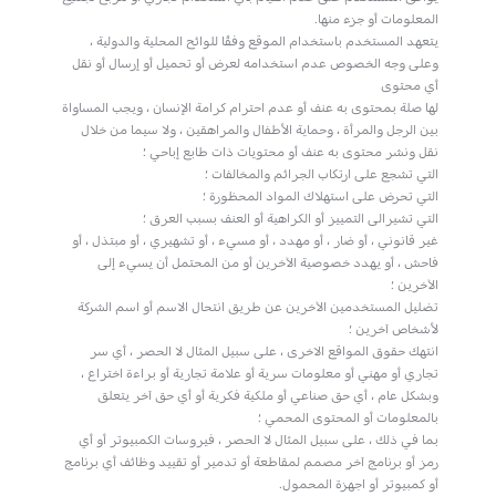
المعلومات أو جزء منها.
يتعهد المستخدم باستخدام الموقع وفقًا للوائح المحلية والدولية ،
وعلى وجه الخصوص عدم استخدامه لعرض أو تحميل أو إرسال أو نقل
أي محتوى
لها صلة بمحتوى به عنف أو عدم احترام كرامة الإنسان ، ويجب المساواة
بين الرجل والمرأة ، وحماية الأطفال والمراهقين ، ولا سيما من خلال
نقل ونشر محتوى به عنف أو محتويات ذات طابع إباحي ؛
التي تشجع على ارتكاب الجرائم والمخالفات ؛
التي تحرض على استهلاك المواد المحظورة ؛
التي تشيرالى التمييز أو الكراهية أو العنف بسبب العرق ؛
غير قانوني ، أو ضار ، أو مهدد ، أو مسيء ، أو تشهيري ، أو مبتذل ، أو
فاحش ، أو يهدد خصوصية الآخرين أو من المحتمل أن يسيء إلى
الآخرين ؛
تضليل المستخدمين الآخرين عن طريق انتحال الاسم أو اسم الشركة
لأشخاص آخرين ؛
انتهك حقوق المواقع الاخرى ، على سبيل المثال لا الحصر ، أي سر
تجاري أو مهني أو معلومات سرية أو علامة تجارية أو براءة اختراع ،
وبشكل عام ، أي حق صناعي أو ملكية فكرية أو أي حق آخر يتعلق
بالمعلومات أو المحتوى المحمي ؛
بما في ذلك ، على سبيل المثال لا الحصر ، فيروسات الكمبيوتر أو أي
رمز أو برنامج آخر مصمم لمقاطعة أو تدمير أو تقييد وظائف أي برنامج
أو كمبيوتر أو اجهزة المحمول.