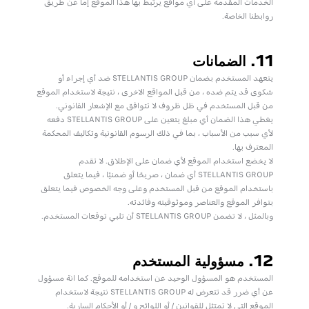
الخدمات المقدمة على أي مواقع يرتبط بها هذا الموقع إما عن طريق
روابطنا الخاصة.
11. الضمانات
يتعهد المستخدم بضمان STELLANTIS GROUP ضد أي إجراء أو
شكوى قد يتم ضده ، من قبل المواقع الاخرى ، نتيجة لاستخدام الموقع
من قبل المستخدم في ظل ظروف لا تتوافق مع الإشعار القانوني.
يغطي هذا الضمان أي مبلغ يتعين على STELLANTIS GROUP دفعه
لأي سبب من الأسباب ، بما في ذلك الرسوم القانونية وتكاليف المحكمة
المعترف بها.
لا يخضع استخدام الموقع لأي ضمان على الإطلاق. لا تقدم
STELLANTIS GROUP أي ضمان ، صريحًا أو ضمنيًا ، فيما يتعلق
باستخدام الموقع من قبل المستخدم وعلى وجه الخصوص فيما يتعلق
بتوافر الموقع والعناصر وموثوقيته وفائدته.
وبالمثل ، لا تضمن STELLANTIS GROUP أن تلبي توقعات المستخدم.
12. مسؤولية المستخدم
المستخدم هو المسؤول الوحيد عن استخدامه للموقع. كما انة مسؤول
عن أي ضرر قد تتعرض له STELLANTIS GROUP نتيجة لاستخدام
الموقع التي لا تمتثل للقوانين / أو اللوائح و / أو الأحكام السارية.