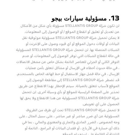
13. مسؤولية سيارات بيجو
لن تكون شركة STELLANTIS GROUP مسؤولة بأي شكل من الأشكال
عن تعديل أو تعليق أو انقطاع الموقع / أو الوصول إلى المعلومات.
لا يمكن تحميل شركة STELLANTIS GROUP مسؤولية موثوقية نقل
البيانات أو أوقات دخول الموقع أو أي قيود وصول على الإنترنت أو
الشبكات المتصلة بها. لن تتحمل شركة STELLANTIS GROUP المسؤولية
في حالة انقطاع الشبكات التي توفر الوصول إلى المعلومات، أو عدم
التوفر الكلي أو الجزئي للعناصر الناتجة بشكل خاص عن مشغل الاتصالات
، في حالة حدوث أخطاء في الإرسال أو مشاكل تتعلق بأمن عمليات
الإرسال ، في حالة فشل جهاز الاستقبال أو خط الهاتف الخاص بالمستخدم.
قد تضطر شركة STELLANTIS GROUP إلى مقاطعة الوصول إلى
الموقع لأسباب تتعلق بالصيانة. سيتم الإخطار بهذا الانقطاع عن طريق
تحذير على الصفحة الرئيسية للموقع أو بأي وسيلة أخرى. لن تتحمل
شركة STELLANTIS GROUP المسؤولية عن هذا الانقطاع ولا يحق لها
الحصول على أي تعويض.
لا تتحمل شركة STELLANTIS GROUP تحت أي ظرف من الظروف
المسؤولية عن أي ضرر مباشر أو غير مباشر ، على سبيل المثال ، على
وجه الخصوص ، الضرر المادي والتجاري والمعنوي والمالي ، بما في
ذلك أي خسارة في الأرباح ، أو فقدان البيانات أو البرامج ، الناتجة أو
الناشئة أو القائمة على استخدام الموقع.