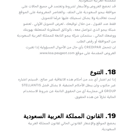
للمملكة العربية السعودية.
قد تخضع العروض والأسعار لشروط وتعتمد في جميع الحالات على
موافقة بيجو السعودية على الملف ، والعناصر المعروضة على الموقع
ليست تعاقدية ولا يشكل تسجيلك عليها عرضًا للتمويل.
فقط عند القبول ، من خلال توقيعك ، لعرض التمويل الأولي ، لعضو
شبكة بيجو الذي تتواصل معه ، بالوثائق المطلوبة المتعلقة بهويتك
ووضعك المالي ، ستتمكن شركة بيجو التابعة للمملكة العربية السعودية
من الموافقة أو رفض الطلب.
لن تتحمل CREDIPAR بأي حال من الأحوال المسؤولية إذا تغيرت
العروض المقدمة على موقع www.ksa.peugeot.com.
18. التنوع
إذا تم اعتبار أي بند من أحكام هذه الاتفاقية غير صالح ، فسيتم اعتباره
غير مكتوب ولن يبطل الأحكام المتبقية. لا يشكل فشل STELLANTIS
GROUP في ممارسة أي من الحقوق الناتجة عن شروط الاستخدام
الحالية تنازلاً عن هذه الحقوق.
19. القانون المملكة العربية السعودية
يخضع الموقع والإشعار القانوني الحالي لقانون المملكة العربية
السعودية.