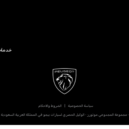
خدمة العملاء : 920023550
سياسة الخصوصية
الشروط والاحكام
 المجدوعي موتورز - الوكيل الحصري لسيارات بيجو في المملكة العربية السعودية - ٣٣٦، الخبر، ٣١٤١١ السعودي