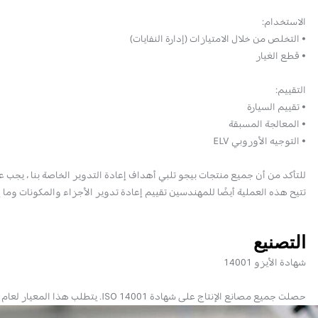
الاستخدام:
• التخلص من خلال الامتيازات (إدارة النفايات)
• قطع الغيار
التقييم:
• تقييم السيارة
• المعالجة المسبقة
• التوجيه الأوروبي ELV
للتأكد من أن جميع منتجات بيجو تلبي أهداف إعادة التدوير الخاصة بنا ، يجب ع
تتيح هذه العملية أيضًا للمهندسين تقييم إعادة تدوير الأجزاء والمكونات وما 
التصنيع
شهادة الأيزو 14001
حصلت جميع مصانع الإنتاج على شهادة ISO 14001. يتطلب هذا المعيار لعام 1996 مراقبة وقياس الآثار البيئية للنباتات والتحكم. كما يتحسن الموظفون باستمرار من خلال الانخراط في تدريب مناسب لحماية البيئة.