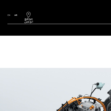
EN
AR