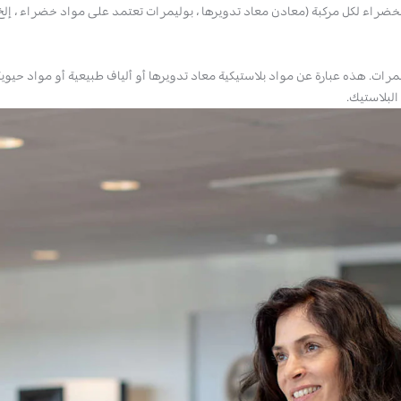
Stell الريادة في هذا المجال ، بمتوسط ​​30٪ من المواد الخضراء لكل مركبة (معادن معاد تدويرها ، بوليمرات ت
 الخضراء في البوليمرات. هذه عبارة عن مواد بلاستيكية معاد تدويرها أو ألياف طبيعية أو
البلاستيك.