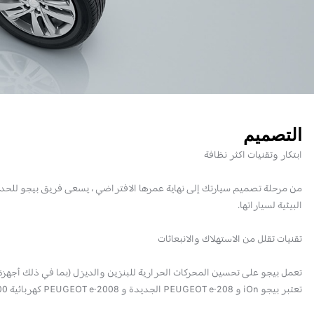
التصميم
ابتكار وتقنيات اكثر نظافة
من مرحلة تصميم سيارتك إلى نهاية عمرها الافتراضي ، يسعى فريق بيجو للحد من ت
البيئية لسياراتها.
تقنيات تقلل من الاستهلاك والانبعاثات
تعمل بيجو على تحسين المحركات الحرارية للبنزين والديزل (بما في ذلك أجهزة 
تعتبر بيجو iOn و PEUGEOT e-208 الجديدة و PEUGEOT e-2008 كهربائية 100٪ للقيادة الحضرية المسؤولة.